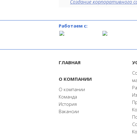
Создание корпоративного 
Работаем с:
ГЛАВНАЯ
У
С
О КОМПАНИИ
м
Р
О компании
И
Команда
П
История
Ко
Вакансии
П
С
К