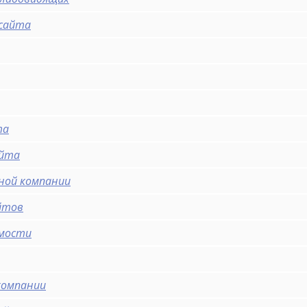
 сайта
та
айта
ной компании
йтов
имости
компании